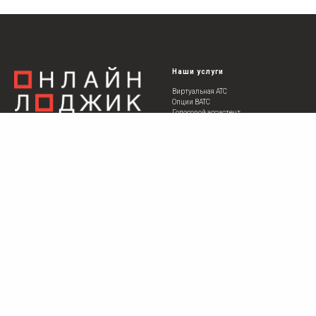
Наши услуги
Виртуальная АТС
Опции ВАТС
Голосовой ассистент
Интеграция с CRM
©
202
6 Онлайн Лоджик
О компании
Контакты
О нас
+7 (495) 449-60-00
Контакты
+7 (395) 279-60-00
Лицензии
info@onlinelogic.ru