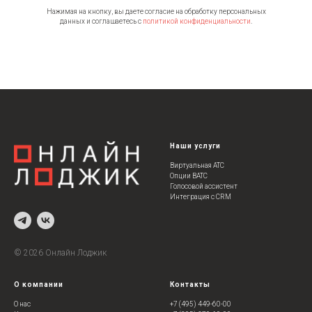
Нажимая на кнопку, вы даете согласие на обработку персональных
данных и соглашаетесь c
политикой конфиденциальности
.
Наши услуги
Виртуальная АТС
Опции ВАТС
Голосовой ассистент
Интеграция с CRM
©
202
6 Онлайн Лоджик
О компании
Контакты
О нас
+7 (495) 449-60-00