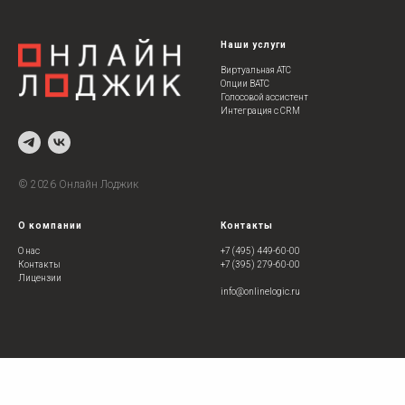
Наши услуги
Виртуальная АТС
Опции ВАТС
Голосовой ассистент
Интеграция с CRM
©
202
6 Онлайн Лоджик
О компании
Контакты
О нас
+7 (495) 449-60-00
Контакты
+7 (395) 279-60-00
Лицензии
info@onlinelogic.ru